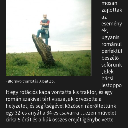
mosan
zajlottak
az
esemény
ek,
ugyanis
románul
perfektül
beszélő
sofőrünk
, Elek
bácsi
Feltörekvő trombitás: Albert Zoli
lestoppo
lt egy rotációs kapa vontatta kis traktor, és egy
román szakival tért vissza, aki orvosolta a
helyzetet, és segítségével közösen ráerőltettünk
egy 32-es anyát a 34-es csavarra….ezen művelet
cirka 5 órát és a fiúk összes erejét igénybe vette.