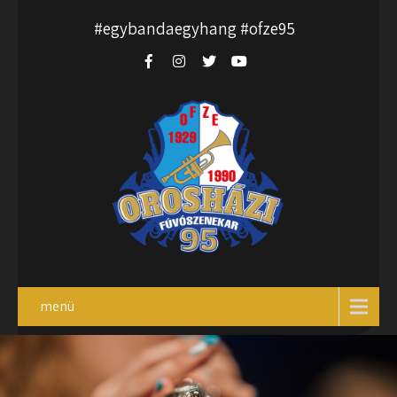
#egybandaegyhang #ofze95
menü