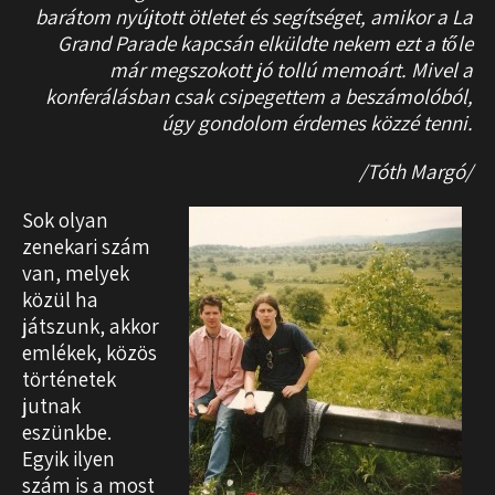
barátom nyújtott ötletet és segítséget, amikor a La
Grand Parade kapcsán elküldte nekem ezt a tőle
már megszokott jó tollú memoárt. Mivel a
konferálásban csak csipegettem a beszámolóból,
úgy gondolom érdemes közzé tenni.
/Tóth Margó/
Sok olyan
zenekari szám
van, melyek
közül ha
játszunk, akkor
emlékek, közös
történetek
jutnak
eszünkbe.
Egyik ilyen
szám is a most