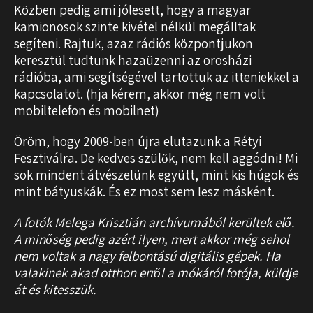
Közben pedig ami jólesett, hogy a magyar
kamionosok szinte kivétel nélkül megálltak
segíteni. Rajtuk, azaz rádiós központjukon
keresztül tudtunk hazaüzenni az orosházi
rádióba, ami segítségével tartottuk az itteniekkel a
kapcsolatot. (hja kérem, akkor még nem volt
mobiltelefon és mobilnet)
Öröm, hogy 2009-ben újra elutazunk a Rétyi
Fesztiválra. De kedves szülők, nem kell aggódni! Mi
sok mindent átvészelünk együtt, mint kis húgok és
mint bátyuskák. És ez most sem lesz másként.
A fotók Melega Krisztián archívumából kerültek elő.
A minőség pedig azért ilyen, mert akkor még sehol
nem voltak a nagy felbontású digitális gépek.
Ha
valakinek akad otthon erről a mókáról fotója, küldje
át és kitesszük.