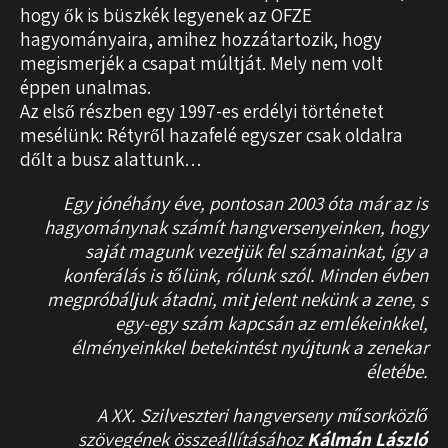
hogy ők is büszkék legyenek az OFZE
hagyományaira, amihez hozzátartozik, hogy
megismerjék a csapat múltját. Mely nem volt
éppen unalmas.
Az első részben egy 1997-es erdélyi történetet
mesélünk: Rétyről hazafelé egyszer csak oldalra
dőlt a busz alattunk…
Egy jónéhány éve, pontosan 2003 óta már az is
hagyománynak számít hangversenyeinken, hogy
saját magunk vezetjük fel számainkat, így a
konferálás is tőlünk, rólunk szól. Minden évben
megpróbáljuk átadni, mit jelent nekünk a zene, s
egy-egy szám kapcsán az emlékeinkkel,
élményeinkkel betekintést nyújtunk a zenekar
életébe.
A XX. Szilveszteri hangverseny műsorközlő
szövegének összeállításához
Kálmán László