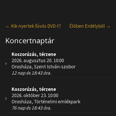
Post
←
Kik nyertek fúvós DVD-t?
Élőben Erdélyből
→
navigation
Koncertnaptár
Koszorúzás, térzene
2026. augusztus 20. 10:00
Orosháza, Szent István-szobor
12 nap és 18:43 óra.
Koszorúzás, térzene
2026. október 23. 10:00
Orosháza, Történelmi emlékpark
76 nap és 18:43 óra.