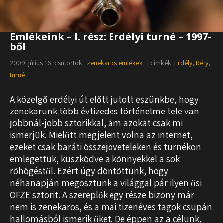
Emlékeink – I. rész: Erdélyi turné – 1997-
ből
2009. július 16. csütörtök
zenekaros emlékek
| címkék:
Erdély
,
Réty
,
turné
A közelgő erdélyi út előtt jutott eszünkbe, hogy
zenekarunk több évtizedes történelme tele van
jobbnál-jobb sztorikkal, ám azokat csak mi
ismerjük. Mielőtt megjelent volna az internet,
ezeket csak baráti összejöveteleken és turnékon
emlegettük, küszködve a könnyekkel a sok
röhögéstől. Ezért úgy döntöttünk, hogy
néhanapján megosztunk a világgal pár ilyen ősi
OFZE sztorit. A szereplők egy része bizony már
nem is zenekaros, és a mai tizenéves tagok csupán
hallomásból ismerik őket. De éppen az a célunk,