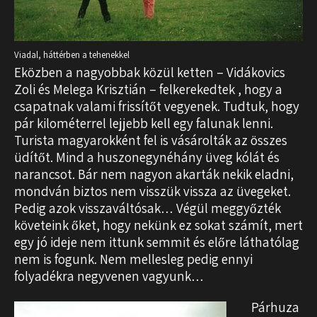
Viadal, háttérben a tehenekkel
Eközben a nagyobbak közül ketten – Vidákovics
Zoli és Melega Krisztián – felkerekedtek , hogy a
csapatnak valami frissítőt vegyenek. Tudtuk, hogy
pár kilométerrel lejjebb kell egy falunak lenni.
Turista magyarokként fel is vásárolták az összes
üdítőt. Mind a huszonegynéhány üveg kólát és
narancsot. Bár nem nagyon akarták nekik eladni,
mondván biztos nem visszük vissza az üvegeket.
Pedig azok visszaváltósak… Végül meggyőzték
követeink őket, hogy nekünk ez sokat számít, mert
egy jó ideje nem ittunk semmit és előre láthatólag
nem is fogunk. Nem mellesleg pedig ennyi
folyadékra negyvenen vagyunk…
Párhuza