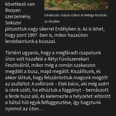
következő van
Rooyen
Várakozás: Galyas Gábor és Melega Krisztián
szerzemény.
az útszélen
Sokszor
játszottuk nagy sikerrel Erdélyben is. Az is lehet,
hogy pont 1997 -ben is, mikor hazaúton
lerobbantunk a busszal.
Történt ugyanis, hogy a megfáradt csapatunk
úton volt hazafelé a Rétyi Fúvószenekari
Fesztiválról, mikor még a román szakaszon
megdőlt a busz, majd megállt. Kiszálltunk, és
akkor láttuk, hogy felszántottuk magunk mögött
az aszfaltot. A sofőrünk – Elek bácsi, aki még azért
is ránk szólt, ha elhúztuk a függönyt – bemászott
a ferde busz alá, és kielemezte a helyzetet: eltörött
a hátsó híd egyik felfüggesztése, így hagytunk
nyomot az úton…