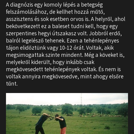
A diagnózis egy komoly lépés a betegség
felszámolásához, de kellhet hozzá műtő,
asszisztens és sok esetben orvos is. A helyről, ahol
bekövetkezett ez a baleset tudni kell, hogy egy
szerpentines hegyi útszakasz volt. Jobbról erdő,
balról legelésző tehenek. Ezen a tehénlepényes
tájon elidőztünk vagy 10-12 órát. Voltak, akik
megsimogattak szinte mindent. Még a köveket is,
melyekről kiderült, hogy inkább csak
megkövesedett tehénlepények voltak. És nem is
voltak annyira megkövesedve, mint ahogy elsőre
tűnt.