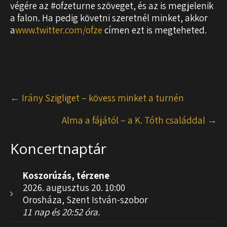
végére az #ofzeturne szöveget, és az is megjelenik
a falon. Ha pedig követni szeretnél minket, akkor
a
www.twitter.com/ofze
címen ezt is megteheted.
Post
←
Irány Szigliget – kövess minket a turnén
navigation
Alma a fájától – a K. Tóth családdal
→
Koncertnaptár
Koszorúzás, térzene
2026. augusztus 20. 10:00
Orosháza, Szent István-szobor
11 nap és 20:52 óra.