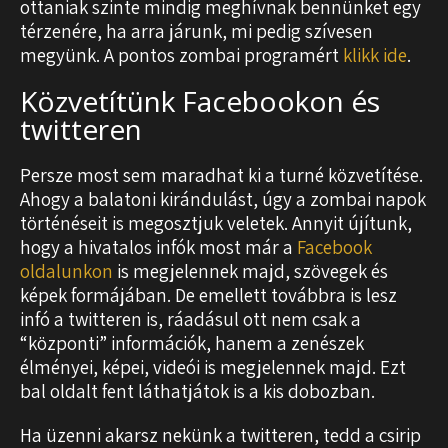
ottaniak szinte mindig meghívnak bennünket egy
térzenére, ha arra járunk, mi pedig szívesen
megyünk. A pontos zombai programért
klikk ide
.
Közvetítünk Facebookon és
twitteren
Persze most sem maradhat ki a turné közvetítése.
Ahogy a balatoni kirándulást, úgy a zombai napok
történéseit is megosztjuk veletek. Annyit újítunk,
hogy a hivatalos infók most már a
Facebook
oldalunkon
is megjelennek majd, szövegek és
képek formájában. De emellett továbbra is lesz
infó a twitteren is, ráadásul ott nem csak a
“központi” információk, hanem a zenészek
élményei, képei, videói is megjelennek majd. Ezt
bal oldalt fent láthatjátok is a kis dobozban.
Ha üzenni akarsz nekünk a twitteren, tedd a csirip