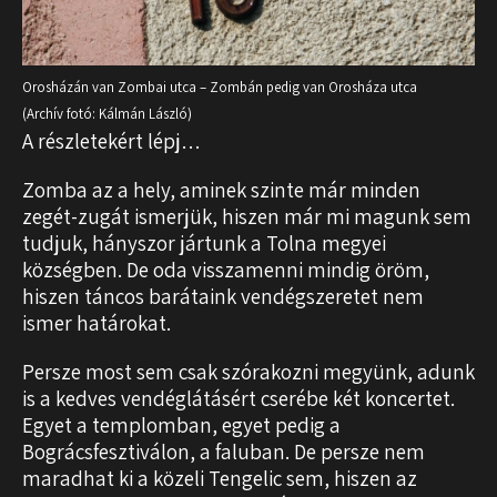
Orosházán van Zombai utca – Zombán pedig van Orosháza utca
(Archív fotó: Kálmán László)
A részletekért lépj…
Zomba az a hely, aminek szinte már minden
zegét-zugát ismerjük, hiszen már mi magunk sem
tudjuk, hányszor jártunk a Tolna megyei
községben. De oda visszamenni mindig öröm,
hiszen táncos barátaink vendégszeretet nem
ismer határokat.
Persze most sem csak szórakozni megyünk, adunk
is a kedves vendéglátásért cserébe két koncertet.
Egyet a templomban, egyet pedig a
Bográcsfesztiválon, a faluban. De persze nem
maradhat ki a közeli Tengelic sem, hiszen az