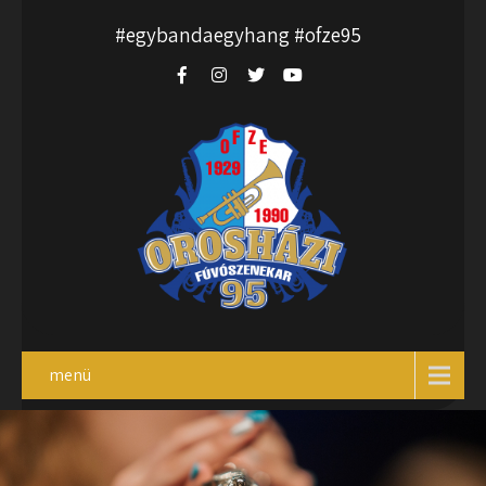
#egybandaegyhang #ofze95
menü