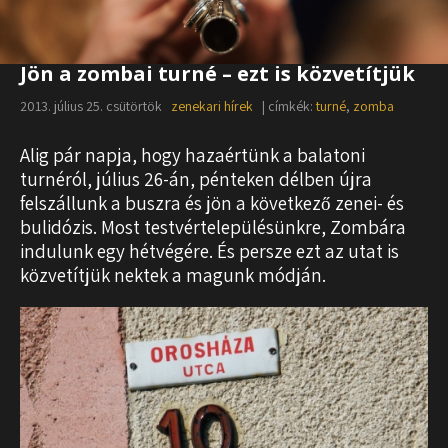
Jön a zombai turné – ezt is közvetítjük
2013. július 25. csütörtök
zenekari hírek
| címkék:
turné
,
zomba
Alig pár napja, hogy hazaértünk a balatoni
turnéról, július 26-án, pénteken délben újra
felszállunk a buszra és jön a következő zenei- és
bulidózis. Most testvértelepülésünkre, Zombára
indulunk egy hétvégére. És persze ezt az utat is
közvetítjük nektek a magunk módján.