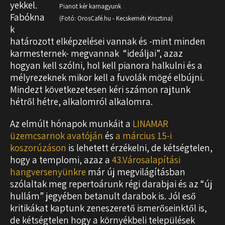
yekkel.
Pianot kér karnagyunk
Fabókna
(Fotó: OrosCafé.hu - Kecskeméti Krisztina)
k
határozott elképzelései vannak és -mint minden
karmesternek- megvannak “ideáljai”, azaz
hogyan kell szólni, hol kell pianora halkulni és a
mélyrezeknek mikor kell a fuvolák mögé elbújni.
Mindezt következetesen kéri számon rajtunk
hétről hétre, alkalomról alkalomra.
Az elmúlt hónapok munkáit a
LINAMAR
üzemcsarnok avatóján
és
a március 15-i
koszorúzáson
is lehetett érzékelni, de kétségtelen,
hogy a templomi, azaz a
43.Városalapítási
hangversenyünkre
már új megvilágításban
szólaltak meg repertoárunk régi darabjai és az “új
hullám” jegyében betanult darabok is. Jól eső
kritikákat kaptunk zeneszerető ismerőseinktől is,
de kétségtelen hogy a környékbeli települések