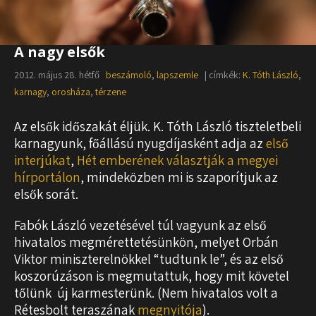
A nagy elsők
2012. május 28. hétfő
beszámoló
,
lapszemle
| címkék:
K. Tóth László
,
karnagy
,
orosháza
,
térzene
Az elsők időszakát éljük. K. Tóth László tiszteletbeli
karnagyunk, főállású nyugdíjasként adja az
első
interjúkat
,
Hét emberének választják a megyei
hírportálon
, mindeközben mi is szaporítjuk az
elsők sorát.
Fabók László vezetésével túl vagyunk az első
hivatalos megmérettetésünkön, melyet Orbán
Viktor miniszterelnökkel “tudtunk le”, és az első
koszorúzáson is megmutattuk, hogy mit követel
tőlünk új karmesterünk. (Nem hivatalos volt a
Rétesbolt teraszának
megnyitója
).