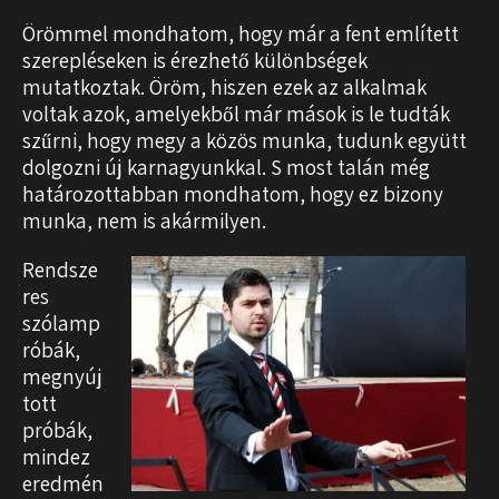
Örömmel mondhatom, hogy már a fent említett
szerepléseken is érezhető különbségek
mutatkoztak. Öröm, hiszen ezek az alkalmak
voltak azok, amelyekből már mások is le tudták
szűrni, hogy megy a közös munka, tudunk együtt
dolgozni új karnagyunkkal. S most talán még
határozottabban mondhatom, hogy ez bizony
munka, nem is akármilyen.
Rendsze
res
szólamp
róbák,
megnyúj
tott
próbák,
mindez
eredmén