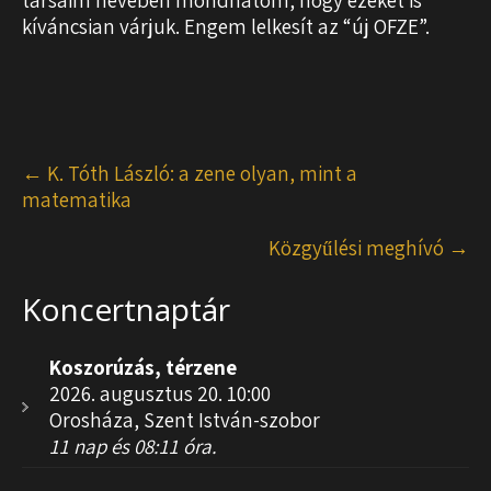
kíváncsian várjuk. Engem lelkesít az “új OFZE”.
Post
←
K. Tóth László: a zene olyan, mint a
navigation
matematika
Közgyűlési meghívó
→
Koncertnaptár
Koszorúzás, térzene
2026. augusztus 20. 10:00
Orosháza, Szent István-szobor
11 nap és 08:11 óra.