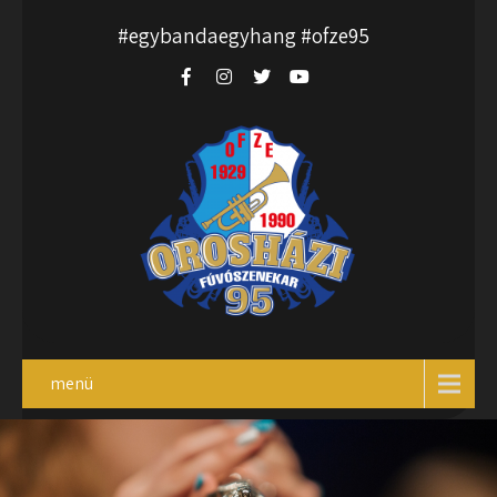
#egybandaegyhang #ofze95
menü