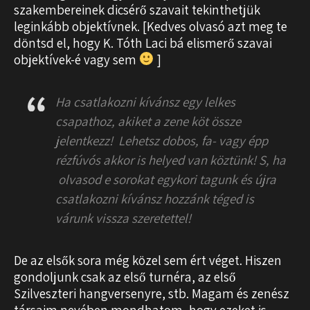
szakembereinek dicsérő szavait tekinthetjük
leginkább objektívnek. [Kedves olvasó azt meg te
döntsd el, hogy K. Tóth Laci bá elismerő szavai
objektívek-é vagy sem
]
Ha csatlakozni kívánsz egy lelkes
csapathoz, akiket a zene köt össze
jelentkezz! Lehetsz dobos, fa- vagy épp
rézfúvós akkor is helyed van köztünk! S, ha
olvasod e sorokat egykori tagunk és újra
csatlakozni kívánsz hozzánk téged is
várunk vissza szeretettel!
De az elsők sora még közel sem ért véget. Hiszen
gondoljunk csak az első turnéra, az első
Szilveszteri hangversenyre, stb. Magam és zenész
társaim nevében mondhatom, hogy ezeket is