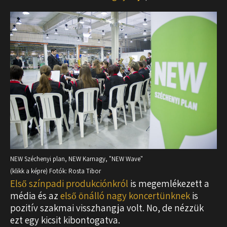
NEW Széchenyi plan, NEW Karnagy, "NEW Wave"
(klikk a képre) Fotók: Rosta Tibor
Első színpadi produkciónkról
is megemlékezett a
média és az
első önálló nagy koncertünknek
is
pozitív szakmai visszhangja volt. No, de nézzük
ezt egy kicsit kibontogatva.