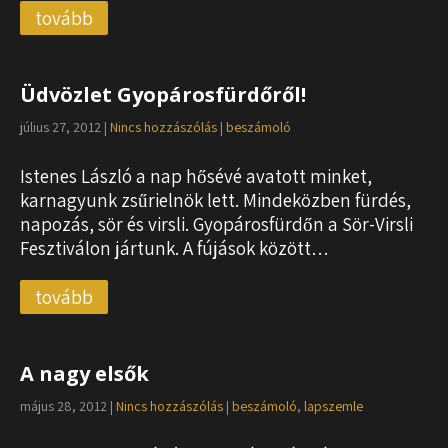
tovább
Üdvözlet Gyopárosfürdőről!
július 27, 2012
|
Nincs hozzászólás
|
beszámoló
Istenes László a nap hősévé avatott minket,
karnagyunk zsűrielnök lett. Mindeközben fürdés,
napozás, sör és virsli. Gyopárosfürdőn a Sör-Virsli
Fesztiválon jártunk. A fújások között…
tovább
A nagy elsők
május 28, 2012
|
Nincs hozzászólás
|
beszámoló
,
lapszemle