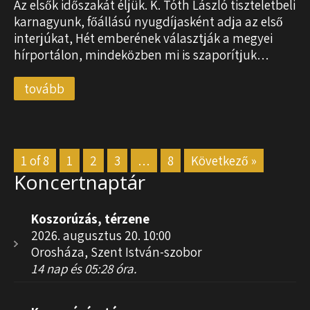
Az elsők időszakát éljük. K. Tóth László tiszteletbeli
karnagyunk, főállású nyugdíjasként adja az első
interjúkat, Hét emberének választják a megyei
hírportálon, mindeközben mi is szaporítjuk…
tovább
1 of 8
1
2
3
…
8
Következő »
Koncertnaptár
Koszorúzás, térzene
2026. augusztus 20. 10:00
Orosháza, Szent István-szobor
14 nap és 05:28 óra.