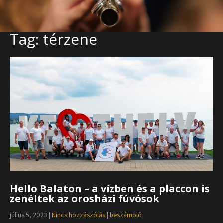
Tag: térzene
Hello Balaton – a vízben és a placcon is
zenéltek az orosházi fúvósok
július 5, 2023
|
Nincs hozzászólás
|
beszámoló