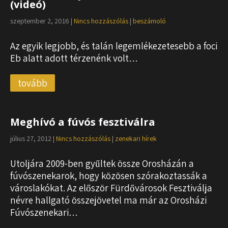
(videó)
szeptember 2, 2016
|
Nincs hozzászólás
|
beszámoló
Az egyik legjobb, és talán legemlékezetesebb a foci
Eb alatt adott térzenénk volt…
tovább
Meghívó a fúvós fesztiválra
július 27, 2012
|
Nincs hozzászólás
|
zenekari hírek
Utoljára 2009-ben gyűltek össze Orosházán a
fúvószenekarok, hogy közösen szórakoztassák a
városlakókat. Az először Fürdővárosok Fesztiválja
névre hallgató összejövetel ma már az Orosházi
Fúvószenekari…