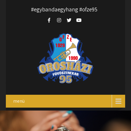
#egybandaegyhang #ofze95
menü