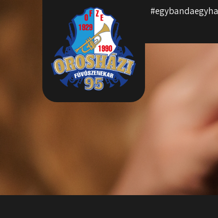
#egybandaegyha