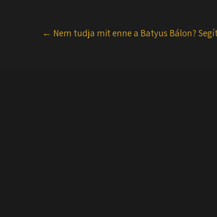
Post
←
Nem tudja mit enne a Batyus Bálon? Segí
navigation