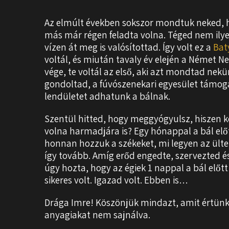
Az elmúlt években sokszor mondtuk neked, h
más már régen feladta volna. Téged nem ilyen
vízen át meg is valósítottad. Így volt ez a
Baty
voltál, és miután tavaly év elején a Német 
vége, te voltál az első, aki azt mondtad nek
gondoltad, a fúvószenekari egyesület támog
lendületet adhatunk a bálnak.
Szentül hitted, hogy meggyógyulsz, hiszen k
volna harmadjára is? Egy hónappal a bál el
honnan hozzuk a székeket, mi legyen az ültet
így tovább. Amíg erőd engedte, szervezted és
úgy hozta, hogy az égiek 1 nappal a bál előtt
sikeres volt. Igazad volt. Ebben is…
Drága Imre! Köszönjük mindazt, amit értünk, f
anyagiakat nem sajnálva.