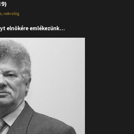
19)
e
,
nekrológ
unyt elnökére emlékezünk…