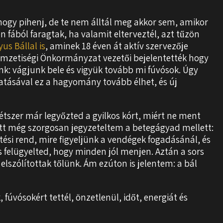
ogy pihenj, de te nem álltál meg akkor sem, amikor
 fából faragtak, ha valamit elterveztél, azt tűzön
us Bállal is
, aminek 18 éven át aktív szervezője
Nemzetiségi Önkormányzat vezetői bejelentették hogy
ünk: vágjunk bele és vigyük tovább mi fúvósok. Úgy
atásával ez a hagyomány tovább élhet, és új
étszer már legyőzted a gyilkos kórt, miért ne ment
őtt még szorgosan jegyzeteltem a betegágyad mellett:
ési rend, mire figyeljünk a vendégek fogadásánál, és
 felügyelted, hogy minden jól menjen. Aztán a sors
 elszólítottak tőlünk. Ám ezúton is jelentem: a bál
úvósokért tettél, önzetlenül, időt, energiát és