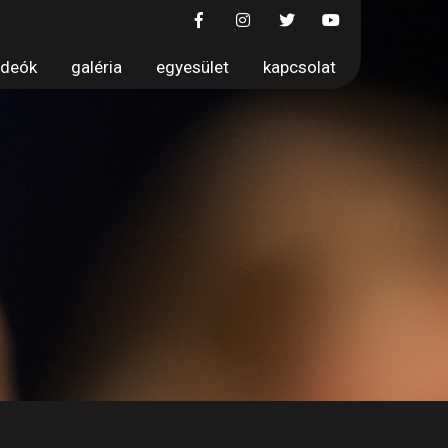
ideók
galéria
egyesület
kapcsolat