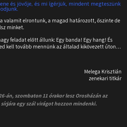
ene és jövője, és mi ígérjük, mindent megteszünk
podjunk.
ha valamit elrontunk, a magad határozott, őszinte de
lsz minket.
gy feladat előtt állunk: Egy banda! Egy hang! És
üled kell tovább mennünk az általad kikövezett úton…
Melega Krisztián
zenekari titkár
26-án, szombaton 11 órakor lesz Orosházán az
sírjára egy szál virágot hozzon mindenki.