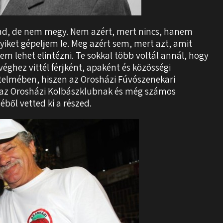
ólad, de nem megy. Nem azért, mert nincs, hanem
yiket gépeljem le. Meg azért sem, mert azt, amit
nem lehet elintézni. Te sokkal több voltál annál, hogy
éghez vittél férjként, apaként és közösségi
rtelmében, hiszen az Orosházi Fúvószenekari
ál az Orosházi Kolbászklubnak és még számos
ből vetted ki a részed.