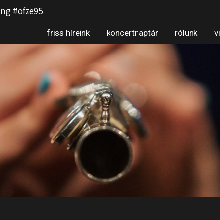
ng #ofze95
friss híreink
koncertnaptár
rólunk
v