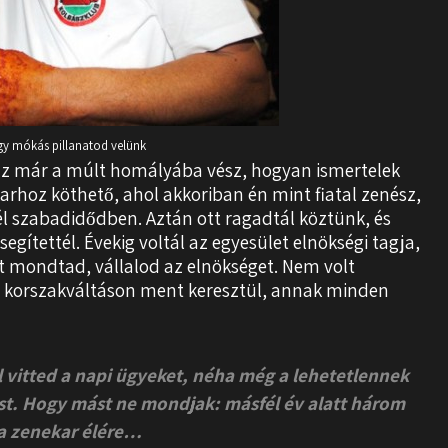
gy mókás pillanatod velünk
 az már a múlt homályába vész, hogyan ismertelek
arhoz köthető, ahol akkoriban én mint fiatal zenész,
él szabadidődben. Aztán ott ragadtál köztünk, és
gítettél. Évekig voltál az egyesület elnökségi tagja,
zt mondtad, vállalod az elnökséget. Nem volt
y korszakváltáson ment keresztül, annak minden
tel vitted a napi ügyeket, néha még a lehetetlennek
ást. Hogy mást ne mondjak: másfél év alatt három
 a zenekar élére…