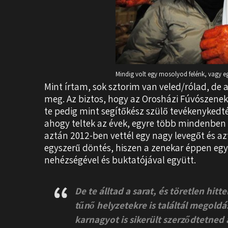
Mindig volt egy mosolyod felénk, vagy e
Mint írtam, sok sztorim van veled/rólad, de
meg. Az biztos, hogy az Orosházi Fúvószenek
te pedig mint segítőkész szülő tevékenykedt
ahogy teltek az évek, egyre több mindenben se
aztán 2012-ben vettél egy nagy levegőt és a
egyszerű döntés, hiszen a zenekar éppen eg
nehézségével és buktatójával együtt.
De te álltad a sarat, és töretlen hit
tűnő helyzetekre is találtál megold
karnagyot is sikerült szerződtetned