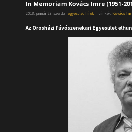
In Memoriam Kovács Imre (1951-20
2019. január 23. szerda
egyesületi hírek
| címkék:
Kovács Imr
Az Orosházi Fúvószenekari Egyesület elh