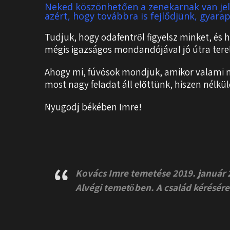
Neked köszönhetően a zenekarnak van jel
azért, hogy továbbra is fejlődjünk, gyara
Tudjuk, hogy odafentről figyelsz minket, és 
mégis igazságos mondandójával jó útra tere
Ahogy mi, fúvósok mondjuk, amikor valami na
most nagy feladat áll előttünk, hiszen nélk
Nyugodj békében Imre!
Kovács Imre temetése 2019. január 
Alvégi temetőben. A család kérésére 