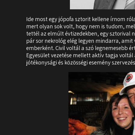
Ide most egy jópofa sztorit kellene írnom r
mert olyan sok volt, hogy nem is tudom, mel
tettél az elmúlt évtizedekben, egy sztorival 
pár sor nekrológ elég legyen mindarra, amit v
emberként. Civil voltál a szó legnemesebb é
Egyesület vezetése mellett aktív tagja volt
jótékonysági és közösségi esemény szervezésé