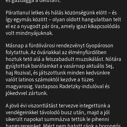
Páratlanul lelkes és hálás közönségünk előtt – és
így egymás között – olyan oldott hangulatban telt
el ez a nyugodt pár óra, amely igazi kikapcsolódás
volt mindnyájuknak.
Másnap a fürdővárosi rendezvényt Gyopároson
folytattuk. Az óváriakkal az élményfürdőben
hoztuk tető alá a felszabadult muzsikálást. Nótára
gyújtottuk barátainkat a vasárnap aktuális Sej,
haj Rozival, és játszottunk minden kedvünkre
valót latinos számoktól kezdve a tüzes
magyarosig. Vastapsos Radetzky-indulóval és
jókedvvel zártunk.
A jövő évi viszontlátást tervezve integettünk a
vendégeinkkel távolodó busz után, majd a jól
sikerült napokat summázva tettük le pihenni
hangszereinket. Miért nem hatott ránk a borongós