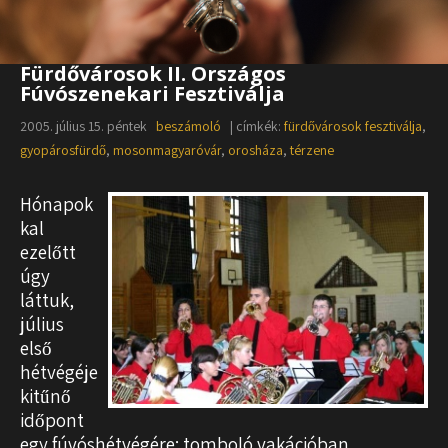
Fürdővárosok II. Országos
Fúvószenekari Fesztiválja
2005. július 15. péntek
beszámoló
| címkék:
fürdővárosok fesztiválja
,
gyopárosfürdő
,
mosonmagyaróvár
,
orosháza
,
térzene
Hónapok
kal
ezelőtt
úgy
láttuk,
július
első
hétvégéje
kitűnő
időpont
egy fúvóshétvégére: tomboló vakációban