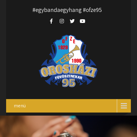
#egybandaegyhang #ofze95
menü