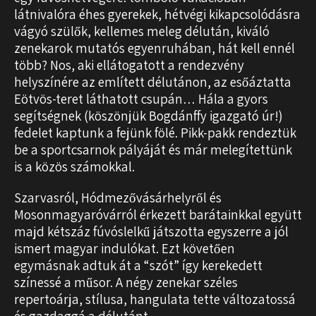
látnivalóra éhes gyerekek, hétvégi kikapcsolódásra
vágyó szülők, kellemes meleg délután, kiváló
zenekarok mutatós egyenruhában, hát kell ennél
több? Nos, aki ellátogatott a rendezvény
helyszínére az említett délutánon, az esőáztatta
Eötvös-teret láthatott csupán… Hála a gyors
segítségnek (köszönjük Bogdánffy igazgató úr!)
fedelet kaptunk a fejünk fölé. Pikk-pakk rendeztük
be a sportcsarnok pályáját és már melegítettünk
is a közös számokkal.
Szarvasról, Hódmezővásárhelyről és
Mosonmagyaróvárról érkezett barátainkkal együtt
majd kétszáz fúvóslelkű játszotta egyszerre a jól
ismert magyar indulókat. Ezt követően
egymásnak adtuk át a “szót” így kerekedett
színessé a műsor. A négy zenekar széles
repertoárja, stílusa, hangulata tette változatossá
és gazdaggá a délutánt.