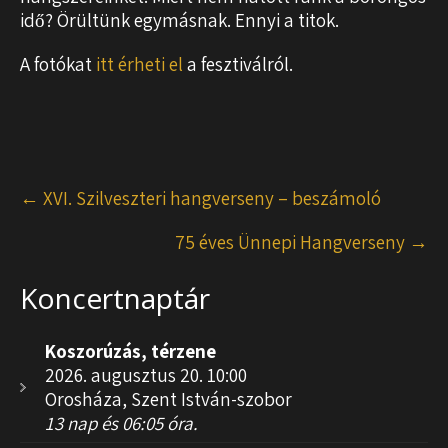
idő? Örültünk egymásnak. Ennyi a titok.
A fotókat
itt érheti el
a fesztiválról.
Post
←
XVI. Szilveszteri hangverseny – beszámoló
navigation
75 éves Ünnepi Hangverseny
→
Koncertnaptár
Koszorúzás, térzene
2026. augusztus 20. 10:00
Orosháza, Szent István-szobor
13 nap és 06:05 óra.